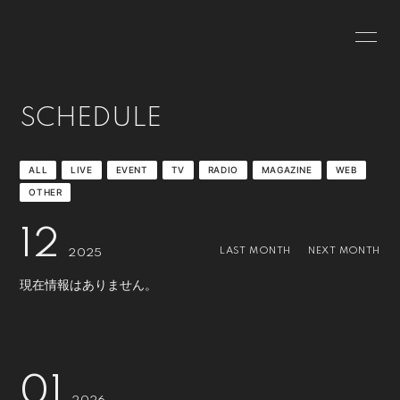
HOME
INFORMATION
SCHEDULE
SCHEDULE
PROFILE
VIDEO
DISCOGRAPHY
ALL
LIVE
EVENT
TV
RADIO
MAGAZINE
WEB
OTHER
12
LAST MONTH
NEXT MONTH
2025
現在情報はありません。
無料会員登録
ログイン
01