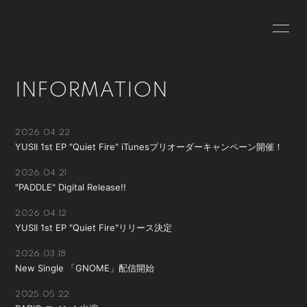
HOME
INFORMATION
INFORMATION
SCHEDULE
PROFILE
VIDEO
DISCOGRAPHY
2026.04.22
YUSII 1st EP "Quiet Fire" iTunesプリオーダーキャンペーン開催！
2026.04.21
"PADDLE" Digital Release!!
2026.04.12
無料会員登録
ログイン
YUSII 1st EP "Quiet Fire"リリース決定
2026.03.18
New Single 「GNOME」配信開始
2025.05.22